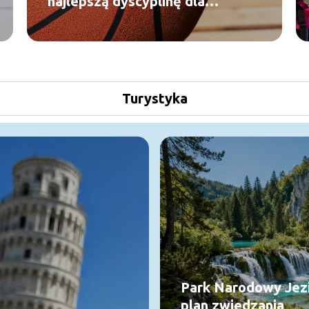
najlepszą dyscyplinę dla
swojego wzrostu?
Turystyka
Park Narodowy Jezio
plan zwiedzania