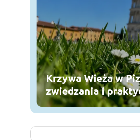
Krzywa Wieża w Piz
zwiedzania i prakt
wskazówki