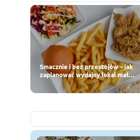
Smacznie i bez przestojów – jak
zaplanować wydajny lokal małej
gastronomii?