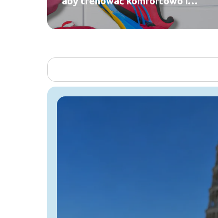
aby trenować komfortowo i
stylowo?