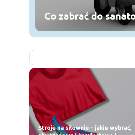
Co zabrać do sanat
Stroje na siłownie – jakie wybrać,