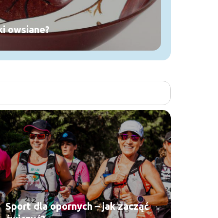
tki owsiane?
Sport dla opornych – jak zacząć