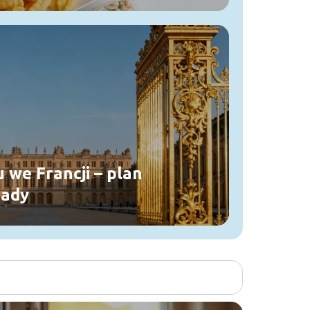
 we Francji – plan
rady