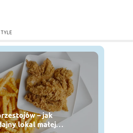
STYLE
przestojów – jak
ajny lokal małej