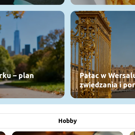
gastronomii?
rku – plan
Pałac w Wersalu
zwiedzania i po
Hobby