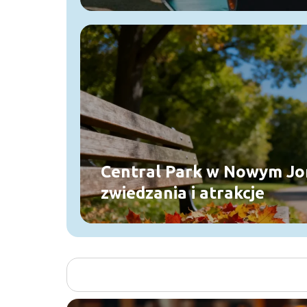
regenerację sportowcom?
Central Park w Nowym Jo
zwiedzania i atrakcje