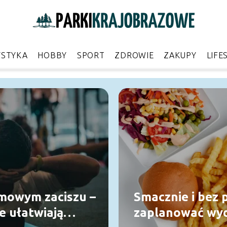
YSTYKA
HOBBY
SPORT
ZDROWIE
ZAKUPY
LIFE
mowym zaciszu –
Smacznie i bez 
ce ułatwiają
zaplanować wyd