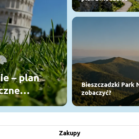
ie – plan
Bieszczadzki Park 
yczne
zobaczyć?
Zakupy