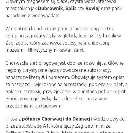
Głównym magnesem są plaże, czysta woda, starówki
miast takich jak
Dubrownik
,
Split
czy
Rovinj
oraz parki
narodowe z wodospadami.
W ostatnich latach coraz popularniejsze stają się też
kempingi, agroturystyka w głębi lądu oraz city breaki w
Zagrzebiu, który zachwyca secesyjną architekturą,
muzeami i klimatycznymi kawiarniami.
Chorwacka sieć drogowa jest dobrze rozwinięta. Główne
regiony turystyczne łączą nowoczesne autostrady,
oznaczone literą
A
i numerem. Obowiązuje system opłat
za przejazd – wjeżdżając na autostradę, pobiera się bilet, a
opłatę uiszcza się przy zjeździe, w punktach poboru opłat.
Płacić można gotówką, kartą lub elektronicznymi
urządzeniami pokładowymi.
Trasa z
północy Chorwacji do Dalmacji
wiedzie zwykle
przez autostradę A1, która łączy Zagrzeb m.in. ze
Splitem i Zadarem. Z kolei Istria ma własny system dróg