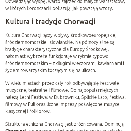
Odwiedzając wyspę, warto zajrzeć do małych warsztatów,
w których koronczarki pokazują, jak powstają wzory.
Kultura i tradycje Chorwacji
Kultura Chorwacji łączy wpływy środkowoeuropejskie,
śródziemnomorskie i słowiańskie. Na północy silne są
tradycje charakterystyczne dla Europy Środkowej,
natomiast wybrzeże funkcjonuje w rytmie typowo
śródziemnomorskim – z długimi wieczorami, kawiarniami i
życiem towarzyskim toczącym się na ulicach.
W wielu miastach przez cały rok odbywają się festiwale
muzyczne, teatralne i filmowe. Do najpopularniejszych
należą Letni Festiwal w Dubrowniku, Splickie Lato, festiwal
filmowy w Puli oraz liczne imprezy poświęcone muzyce
klasycznej i folklorowi.
Struktura etniczna Chorwacji jest zróżnicowana. Dominują
Chorwaci
, ale obecne są też mniejszości serbska, włoska,