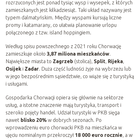
rozrzuconych jest ponad tysiąc wysp i wysepek, z których
zamieszkanych jest kilkadziesiąt. Taki układ nazywany jest
typem dalmatyńskim. Między wyspami kursują liczne
promy i katamarany, co ułatwia planowanie urlopu
połączonego z tzw. island hoppingiem.
Według spisu powszechnego z 2021 roku Chorwację
zamieszkuje około
3,87 miliona mieszkańców
.
Największe miasta to
Zagrzeb
(stolica),
Split
,
Rijeka
,
Osijek
i
Zadar
. Duża część ludności żyje na wybrzeżu lub
w jego bezpośrednim sąsiedztwie, co wiąże się z turystyką
i usługami.
Gospodarka Chorwacji opiera się głównie na sektorze
usług, a istotne znaczenie mają turystyka, transport i
szeroko pojęty handel. Udział turystyki w PKB sięga
nawet
blisko 20%
w dobrych sezonach. Po
wprowadzeniu euro chorwacki PKB na mieszkańca w
ujęciu nominalnym przekroczył
18 000 euro rocznie
, a w