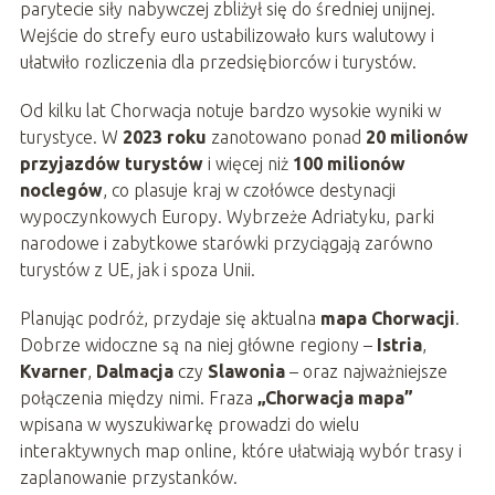
parytecie siły nabywczej zbliżył się do średniej unijnej.
Wejście do strefy euro ustabilizowało kurs walutowy i
ułatwiło rozliczenia dla przedsiębiorców i turystów.
Od kilku lat Chorwacja notuje bardzo wysokie wyniki w
turystyce. W
2023 roku
zanotowano ponad
20 milionów
przyjazdów turystów
i więcej niż
100 milionów
noclegów
, co plasuje kraj w czołówce destynacji
wypoczynkowych Europy. Wybrzeże Adriatyku, parki
narodowe i zabytkowe starówki przyciągają zarówno
turystów z UE, jak i spoza Unii.
Planując podróż, przydaje się aktualna
mapa Chorwacji
.
Dobrze widoczne są na niej główne regiony –
Istria
,
Kvarner
,
Dalmacja
czy
Slawonia
– oraz najważniejsze
połączenia między nimi. Fraza
„Chorwacja mapa”
wpisana w wyszukiwarkę prowadzi do wielu
interaktywnych map online, które ułatwiają wybór trasy i
zaplanowanie przystanków.