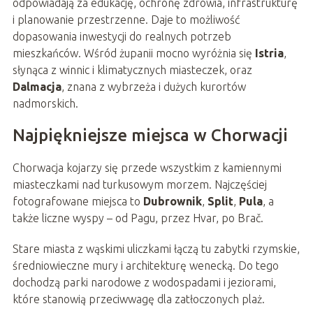
odpowiadają za edukację, ochronę zdrowia, infrastrukturę
i planowanie przestrzenne. Daje to możliwość
dopasowania inwestycji do realnych potrzeb
mieszkańców. Wśród żupanii mocno wyróżnia się
Istria
,
słynąca z winnic i klimatycznych miasteczek, oraz
Dalmacja
, znana z wybrzeża i dużych kurortów
nadmorskich.
Najpiękniejsze miejsca w Chorwacji
Chorwacja kojarzy się przede wszystkim z kamiennymi
miasteczkami nad turkusowym morzem. Najczęściej
fotografowane miejsca to
Dubrownik
,
Split
,
Pula
, a
także liczne wyspy – od Pagu, przez Hvar, po Brač.
Stare miasta z wąskimi uliczkami łączą tu zabytki rzymskie,
średniowieczne mury i architekturę wenecką. Do tego
dochodzą parki narodowe z wodospadami i jeziorami,
które stanowią przeciwwagę dla zatłoczonych plaż.