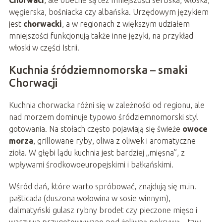
węgierska, bośniacka czy albańska. Urzędowym językiem
jest
chorwacki
, a w regionach z większym udziałem
mniejszości funkcjonują także inne języki, na przykład
włoski w części Istrii.
Kuchnia śródziemnomorska – smaki
Chorwacji
Kuchnia chorwacka różni się w zależności od regionu, ale
nad morzem dominuje typowo śródziemnomorski styl
gotowania. Na stołach często pojawiają się świeże
owoce
morza
, grillowane ryby, oliwa z oliwek i aromatyczne
zioła. W głębi lądu kuchnia jest bardziej „mięsna”, z
wpływami środkowoeuropejskimi i bałkańskimi.
Wśród dań, które warto spróbować, znajdują się m.in.
pašticada (duszona wołowina w sosie winnym),
dalmatyński gulasz rybny brodet czy pieczone mięso i
warzywa przygotowywane pod żeliwną pokrywą – tzw.