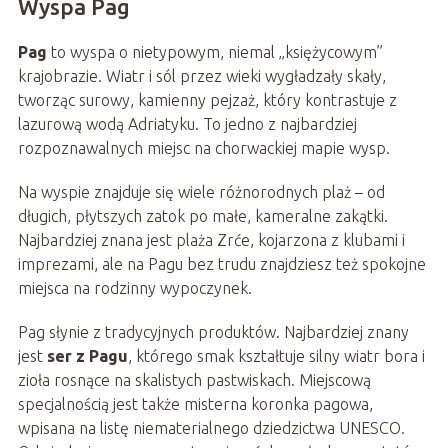
Wyspa Pag
Pag
to wyspa o nietypowym, niemal „księżycowym”
krajobrazie. Wiatr i sól przez wieki wygładzały skały,
tworząc surowy, kamienny pejzaż, który kontrastuje z
lazurową wodą Adriatyku. To jedno z najbardziej
rozpoznawalnych miejsc na chorwackiej mapie wysp.
Na wyspie znajduje się wiele różnorodnych plaż – od
długich, płytszych zatok po małe, kameralne zakątki.
Najbardziej znana jest plaża Zrće, kojarzona z klubami i
imprezami, ale na Pagu bez trudu znajdziesz też spokojne
miejsca na rodzinny wypoczynek.
Pag słynie z tradycyjnych produktów. Najbardziej znany
jest
ser z Pagu
, którego smak kształtuje silny wiatr bora i
zioła rosnące na skalistych pastwiskach. Miejscową
specjalnością jest także misterna koronka pagowa,
wpisana na listę niematerialnego dziedzictwa UNESCO.