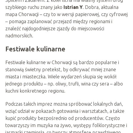
szybkiego ruchu znany jako
Istrian Y
. Dobra, aktualna
mapa Chorwacji – czy to w wersji papierowej, czy cyfrowej
– pomaga zaplanować przejazd między regionami i
znaleźć najdogodniejsze zjazdy do miejscowości
nadmorskich.
Festiwale kulinarne
Festiwale kulinarne w Chorwacji są bardzo popularne i
stanowią świetny pretekst, by odkrywać mniej znane
miasta i miasteczka. Wiele wydarzeń skupia się wokół
jednego produktu – np. oliwy, trufli, wina czy sera – albo
kuchni konkretnego regionu.
Podczas takich imprez można spróbować lokalnych dań,
wziąć udział w pokazach gotowania i warsztatach, a także
kupić produkty bezpośrednio od producentów. Często
towarzyszy im muzyka na żywo, występy folklorystyczne i
jarmarki rzemiosła, co tworzy atmosferę prawdziwego