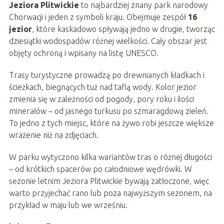
Jeziora Plitwickie
to najbardziej znany park narodowy
Chorwacji i jeden z symboli kraju. Obejmuje zespół
16
jezior
, które kaskadowo spływają jedno w drugie, tworząc
dziesiątki wodospadów różnej wielkości. Cały obszar jest
objęty ochroną i wpisany na listę UNESCO.
Trasy turystyczne prowadzą po drewnianych kładkach i
ścieżkach, biegnących tuż nad taflą wody. Kolor jezior
zmienia się w zależności od pogody, pory roku i ilości
minerałów – od jasnego turkusu po szmaragdową zieleń.
To jedno z tych miejsc, które na żywo robi jeszcze większe
wrażenie niż na zdjęciach.
W parku wytyczono kilka wariantów tras o różnej długości
– od krótkich spacerów po całodniowe wędrówki. W
sezonie letnim Jeziora Plitwickie bywają zatłoczone, więc
warto przyjechać rano lub poza najwyższym sezonem, na
przykład w maju lub we wrześniu.