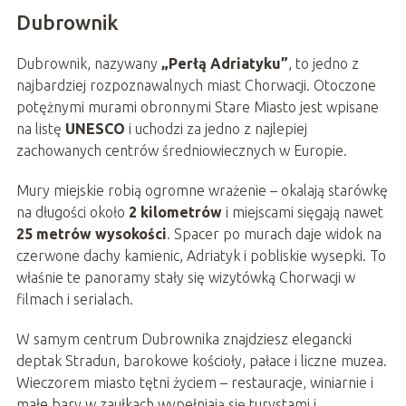
Dubrownik
Dubrownik, nazywany
„Perłą Adriatyku”
, to jedno z
najbardziej rozpoznawalnych miast Chorwacji. Otoczone
potężnymi murami obronnymi Stare Miasto jest wpisane
na listę
UNESCO
i uchodzi za jedno z najlepiej
zachowanych centrów średniowiecznych w Europie.
Mury miejskie robią ogromne wrażenie – okalają starówkę
na długości około
2 kilometrów
i miejscami sięgają nawet
25 metrów wysokości
. Spacer po murach daje widok na
czerwone dachy kamienic, Adriatyk i pobliskie wysepki. To
właśnie te panoramy stały się wizytówką Chorwacji w
filmach i serialach.
W samym centrum Dubrownika znajdziesz elegancki
deptak Stradun, barokowe kościoły, pałace i liczne muzea.
Wieczorem miasto tętni życiem – restauracje, winiarnie i
małe bary w zaułkach wypełniają się turystami i