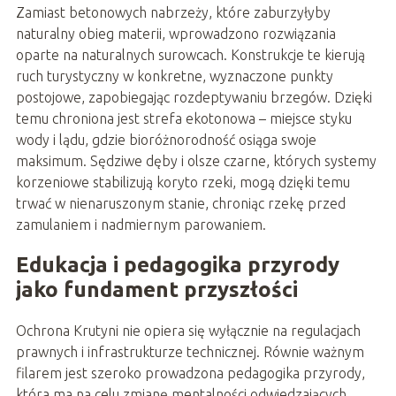
Zamiast betonowych nabrzeży, które zaburzyłyby
naturalny obieg materii, wprowadzono rozwiązania
oparte na naturalnych surowcach. Konstrukcje te kierują
ruch turystyczny w konkretne, wyznaczone punkty
postojowe, zapobiegając rozdeptywaniu brzegów. Dzięki
temu chroniona jest strefa ekotonowa – miejsce styku
wody i lądu, gdzie bioróżnorodność osiąga swoje
maksimum. Sędziwe dęby i olsze czarne, których systemy
korzeniowe stabilizują koryto rzeki, mogą dzięki temu
trwać w nienaruszonym stanie, chroniąc rzekę przed
zamulaniem i nadmiernym parowaniem.
Edukacja i pedagogika przyrody
jako fundament przyszłości
Ochrona Krutyni nie opiera się wyłącznie na regulacjach
prawnych i infrastrukturze technicznej. Równie ważnym
filarem jest szeroko prowadzona pedagogika przyrody,
która ma na celu zmianę mentalności odwiedzających.