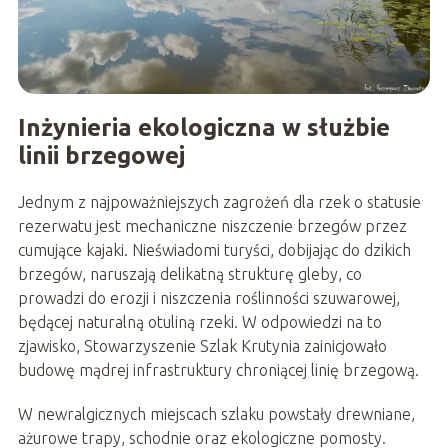
Inżynieria ekologiczna w służbie
linii brzegowej
Jednym z najpoważniejszych zagrożeń dla rzek o statusie
rezerwatu jest mechaniczne niszczenie brzegów przez
cumujące kajaki. Nieświadomi turyści, dobijając do dzikich
brzegów, naruszają delikatną strukturę gleby, co
prowadzi do erozji i niszczenia roślinności szuwarowej,
będącej naturalną otuliną rzeki. W odpowiedzi na to
zjawisko, Stowarzyszenie Szlak Krutynia zainicjowało
budowę mądrej infrastruktury chroniącej linię brzegową.
W newralgicznych miejscach szlaku powstały drewniane,
ażurowe trapy, schodnie oraz ekologiczne pomosty.