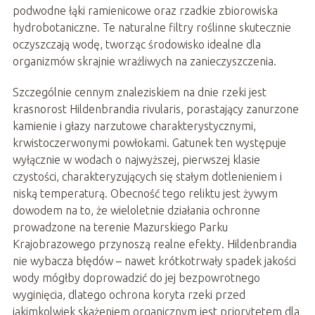
podwodne łąki ramienicowe oraz rzadkie zbiorowiska
hydrobotaniczne. Te naturalne filtry roślinne skutecznie
oczyszczają wodę, tworząc środowisko idealne dla
organizmów skrajnie wrażliwych na zanieczyszczenia.
Szczególnie cennym znaleziskiem na dnie rzeki jest
krasnorost Hildenbrandia rivularis, porastający zanurzone
kamienie i głazy narzutowe charakterystycznymi,
krwistoczerwonymi powłokami. Gatunek ten występuje
wyłącznie w wodach o najwyższej, pierwszej klasie
czystości, charakteryzujących się stałym dotlenieniem i
niską temperaturą. Obecność tego reliktu jest żywym
dowodem na to, że wieloletnie działania ochronne
prowadzone na terenie Mazurskiego Parku
Krajobrazowego przynoszą realne efekty. Hildenbrandia
nie wybacza błędów – nawet krótkotrwały spadek jakości
wody mógłby doprowadzić do jej bezpowrotnego
wyginięcia, dlatego ochrona koryta rzeki przed
jakimkolwiek skażeniem organicznym jest priorytetem dla