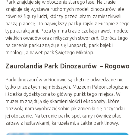
Park znajduje się w otoczeniu starego lasu. Na trasie
znajduje się wystawa ruchomych modeli dinozaurów, ale
również figury ludzi, którzy przed latami zamieszkiwali
naszą planetę. To największy park jurajski z Europie z tego
typu atrakcjami. Poza tym na trasie czekają nawet modele
wielkich owadów oraz mitycznych stworzeń. Oprócz tego
na terenie parku znajduje się lunapark, park bajek i
mitologii, a nawet park Świętego Mikołaja.
Zaurolandia Park Dinozaurów – Rogowo
Parki dinozaurów w Rogowie są chętnie odwiedzane nie
tylko przez tych najmłodszych. Muzeum Paleontologiczne
i ścieżka dydaktyczna to główny punkt tego miejsca. W
muzeum znajdują się skamieniałości i eksponaty, które
pozwolą nam wyobrazić sobie jak zmieniła się przyroda i
jej otoczenie. Na terenie parku spotkamy również plac
zabaw z huśtawkami, karuzelami, a także park linowy.