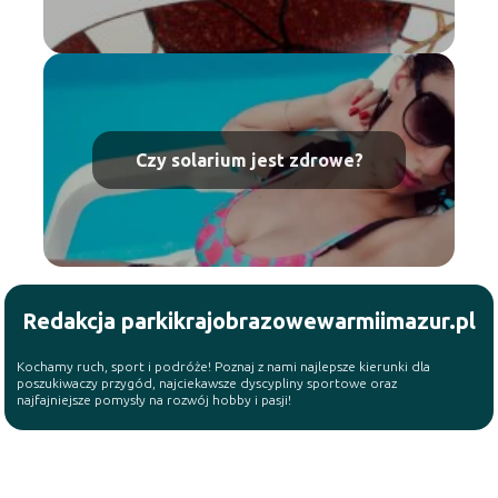
Czy solarium jest zdrowe?
Redakcja parkikrajobrazowewarmiimazur.pl
Kochamy ruch, sport i podróże! Poznaj z nami najlepsze kierunki dla
poszukiwaczy przygód, najciekawsze dyscypliny sportowe oraz
najfajniejsze pomysły na rozwój hobby i pasji!