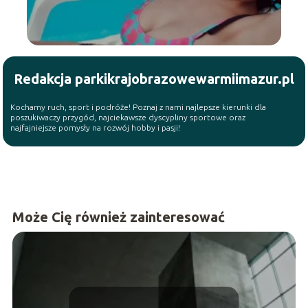
Redakcja parkikrajobrazowewarmiimazur.pl
Kochamy ruch, sport i podróże! Poznaj z nami najlepsze kierunki dla
poszukiwaczy przygód, najciekawsze dyscypliny sportowe oraz
najfajniejsze pomysły na rozwój hobby i pasji!
Może Cię również zainteresować