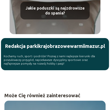
Jakie poduszki są najzdrowsze
do spania?
Redakcja parkikrajobrazowewarmiimazur.pl
Kochamy ruch, sport i podróże! Poznaj z nami najlepsze kierunki dla
poszukiwaczy przygód, najciekawsze dyscypliny sportowe oraz
najfajniejsze pomysły na rozwój hobby i pasji!
Może Cię również zainteresować