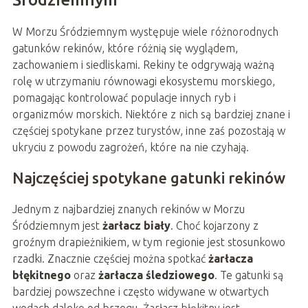
W Morzu Śródziemnym występuje wiele różnorodnych
gatunków rekinów, które różnią się wyglądem,
zachowaniem i siedliskami. Rekiny te odgrywają ważną
rolę w utrzymaniu równowagi ekosystemu morskiego,
pomagając kontrolować populacje innych ryb i
organizmów morskich. Niektóre z nich są bardziej znane i
częściej spotykane przez turystów, inne zaś pozostają w
ukryciu z powodu zagrożeń, które na nie czyhają.
Najczęściej spotykane gatunki rekinów
Jednym z najbardziej znanych rekinów w Morzu
Śródziemnym jest
żarłacz biały
. Choć kojarzony z
groźnym drapieżnikiem, w tym regionie jest stosunkowo
rzadki. Znacznie częściej można spotkać
żarłacza
błękitnego
oraz
żarłacza śledziowego
. Te gatunki są
bardziej powszechne i często widywane w otwartych
wodach daleko od brzegu. Żarłacz błękitny jest