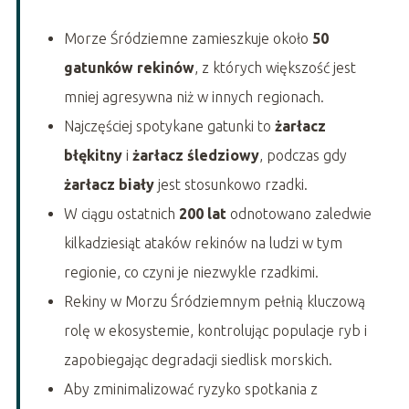
Morze Śródziemne zamieszkuje około
50
gatunków rekinów
, z których większość jest
mniej agresywna niż w innych regionach.
Najczęściej spotykane gatunki to
żarłacz
błękitny
i
żarłacz śledziowy
, podczas gdy
żarłacz biały
jest stosunkowo rzadki.
W ciągu ostatnich
200 lat
odnotowano zaledwie
kilkadziesiąt ataków rekinów na ludzi w tym
regionie, co czyni je niezwykle rzadkimi.
Rekiny w Morzu Śródziemnym pełnią kluczową
rolę w ekosystemie, kontrolując populacje ryb i
zapobiegając degradacji siedlisk morskich.
Aby zminimalizować ryzyko spotkania z