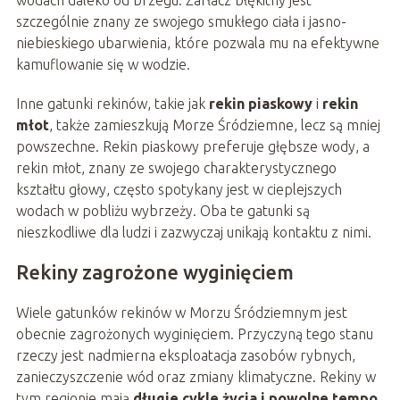
szczególnie znany ze swojego smukłego ciała i jasno-
niebieskiego ubarwienia, które pozwala mu na efektywne
kamuflowanie się w wodzie.
Inne gatunki rekinów, takie jak
rekin piaskowy
i
rekin
młot
, także zamieszkują Morze Śródziemne, lecz są mniej
powszechne. Rekin piaskowy preferuje głębsze wody, a
rekin młot, znany ze swojego charakterystycznego
kształtu głowy, często spotykany jest w cieplejszych
wodach w pobliżu wybrzeży. Oba te gatunki są
nieszkodliwe dla ludzi i zazwyczaj unikają kontaktu z nimi.
Rekiny zagrożone wyginięciem
Wiele gatunków rekinów w Morzu Śródziemnym jest
obecnie zagrożonych wyginięciem. Przyczyną tego stanu
rzeczy jest nadmierna eksploatacja zasobów rybnych,
zanieczyszczenie wód oraz zmiany klimatyczne. Rekiny w
tym regionie mają
długie cykle życia i powolne tempo