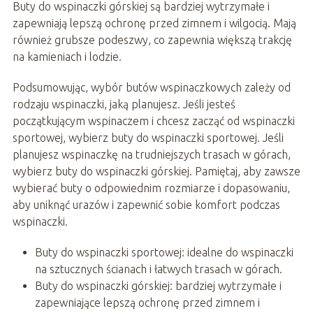
Buty do wspinaczki górskiej są bardziej wytrzymałe i
zapewniają lepszą ochronę przed zimnem i wilgocią. Mają
również grubsze podeszwy, co zapewnia większą trakcję
na kamieniach i lodzie.
Podsumowując, wybór butów wspinaczkowych zależy od
rodzaju wspinaczki, jaką planujesz. Jeśli jesteś
początkującym wspinaczem i chcesz zacząć od wspinaczki
sportowej, wybierz buty do wspinaczki sportowej. Jeśli
planujesz wspinaczkę na trudniejszych trasach w górach,
wybierz buty do wspinaczki górskiej. Pamiętaj, aby zawsze
wybierać buty o odpowiednim rozmiarze i dopasowaniu,
aby uniknąć urazów i zapewnić sobie komfort podczas
wspinaczki.
Buty do wspinaczki sportowej: idealne do wspinaczki
na sztucznych ścianach i łatwych trasach w górach.
Buty do wspinaczki górskiej: bardziej wytrzymałe i
zapewniające lepszą ochronę przed zimnem i