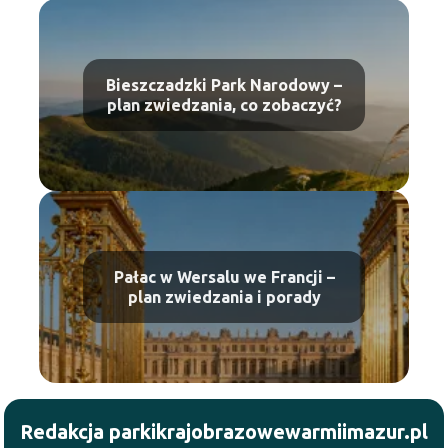
Bieszczadzki Park Narodowy –
plan zwiedzania, co zobaczyć?
Pałac w Wersalu we Francji –
plan zwiedzania i porady
Redakcja parkikrajobrazowewarmiimazur.pl