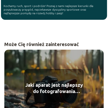
Kochamy ruch, sport i podróże! Poznaj z nami najlepsze kierunki dla
poszukiwaczy przygód, najciekawsze dyscypliny sportowe oraz
najfajniejsze pomysły na rozwój hobby i pasji!
Może Cię również zainteresować
Jaki aparat jest najlepszy
do fotografowania
przyrody?