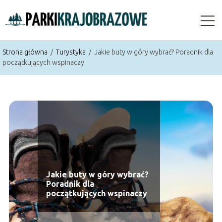
Strona główna
/
Turystyka
/
Jakie buty w góry wybrać? Poradnik dla
początkujących wspinaczy
Jakie buty w góry wybrać?
Poradnik dla
początkujących wspinaczy