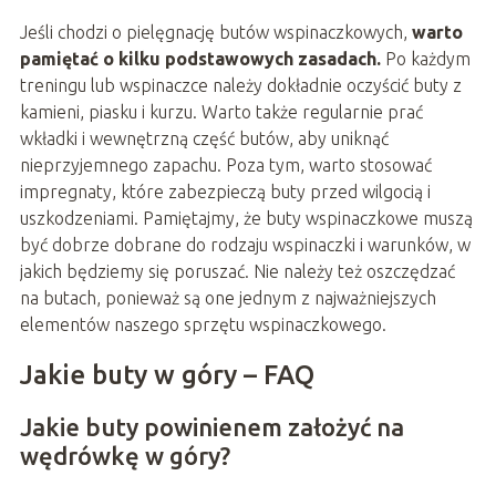
Jeśli chodzi o pielęgnację butów wspinaczkowych,
warto
pamiętać o kilku podstawowych zasadach.
Po każdym
treningu lub wspinaczce należy dokładnie oczyścić buty z
kamieni, piasku i kurzu. Warto także regularnie prać
wkładki i wewnętrzną część butów, aby uniknąć
nieprzyjemnego zapachu. Poza tym, warto stosować
impregnaty, które zabezpieczą buty przed wilgocią i
uszkodzeniami. Pamiętajmy, że buty wspinaczkowe muszą
być dobrze dobrane do rodzaju wspinaczki i warunków, w
jakich będziemy się poruszać. Nie należy też oszczędzać
na butach, ponieważ są one jednym z najważniejszych
elementów naszego sprzętu wspinaczkowego.
Jakie buty w góry – FAQ
Jakie buty powinienem założyć na
wędrówkę w góry?