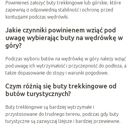
Powinieneś założyć buty trekkingowe lub górskie, które
zapewnią ci odpowiednią stabilność i ochronę przed
kontuzjami podczas wędrówki.
Jakie czynniki powinienem wziąć pod
uwagę wybierając buty na wędrówkę w
góry?
Podczas wyboru butów na wędrówkę w góry należy wziąć
pod uwagę ich wytrzymałość i przyczepność do podłoża, a
także dopasowanie do stopy i warunki pogodowe.
Czym różnią się buty trekkingowe od
butów turystycznych?
Buty trekkingowe są bardziej wytrzymałe i
przystosowane do trudnego terenu, podczas gdy buty
turystyczne są zazwyczaj lżejsze i bardziej przewiewne.