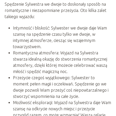
Spędzenie Sylwestra we dwoje to doskonały sposób na
romantyczne i niezapomniane przeżycia. Oto kilka zalet
takiego wyjazdu:
Intymność i bliskość: Sylwester we dwoje daje Wam
szansę na spędzenie czasu tylko we dwoje, w
intymnej atmosferze, ciesząc się wzajemnym
towarzystwem.
Romantyczna atmosfera: Wyjazd na Sylwestra
stwarza idealną okazję do stworzenia romantycznej
atmosfery, dzięki której możecie celebrować waszą
miłość i spędzić magiczną noc.
Przeżycie czegoś wyjątkowego: Sylwester to
moment pełen magii i oczekiwań. Spędzenie go we
dwoje pozwoli Wam przeżyć coś niepowtarzalnego i
stworzyć wspomnienia na całe życie.
Możliwość eksploracji: Wyjazd na Sylwestra daje Wam
szansę na odkrycie nowych miejsc i przeżycie
przygód razem, co może wzmacniać Waszą relację.