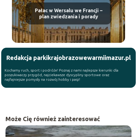
Pałac w Wersalu we Francji –
plan zwiedzania i porady
Redakcja parkikrajobrazowewarmiimazur.pl
Kochamy ruch, sport i podróże! Poznaj z nami najlepsze kierunki dla
poszukiwaczy przygód, najciekawsze dyscypliny sportowe oraz
najfajniejsze pomysły na rozwój hobby i pasji!
Może Cię również zainteresować