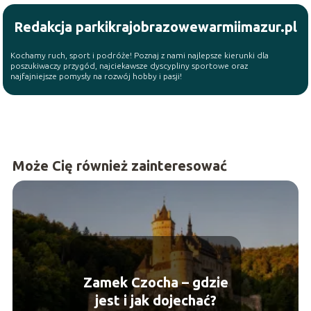
Redakcja parkikrajobrazowewarmiimazur.pl
Kochamy ruch, sport i podróże! Poznaj z nami najlepsze kierunki dla
poszukiwaczy przygód, najciekawsze dyscypliny sportowe oraz
najfajniejsze pomysły na rozwój hobby i pasji!
Może Cię również zainteresować
Zamek Czocha – gdzie
jest i jak dojechać?