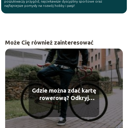
poszukiwaczy przygód, najciekawsze dyscypliny sportowe oraz
najfajniejsze pomysły na rozwój hobby i pasji!
Może Cię również zainteresować
Gdzie można zdać kartę
rowerową? Odkryj
miejsca, w których
możesz uzyskać
uprawnienia rowerowe!