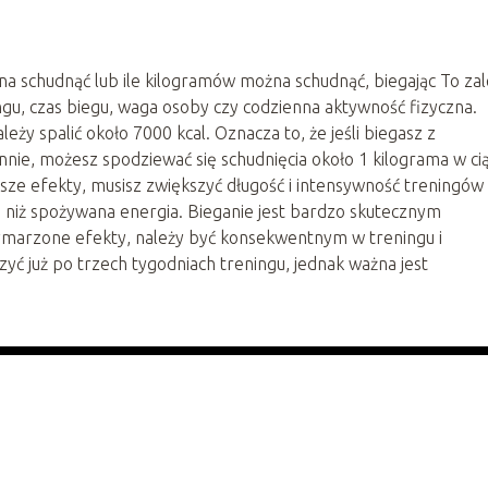
na schudnąć lub ile kilogramów można schudnąć, biegając To za
ingu, czas biegu, waga osoby czy codzienna aktywność fizyczna.
leży spalić około 7000 kcal. Oznacza to, że jeśli biegasz z
nie, możesz spodziewać się schudnięcia około 1 kilograma w ci
ybsze efekty, musisz zwiększyć długość i intensywność treningów
ej niż spożywana energia. Bieganie jest bardzo skutecznym
ymarzone efekty, należy być konsekwentnym w treningu i
yć już po trzech tygodniach treningu, jednak ważna jest