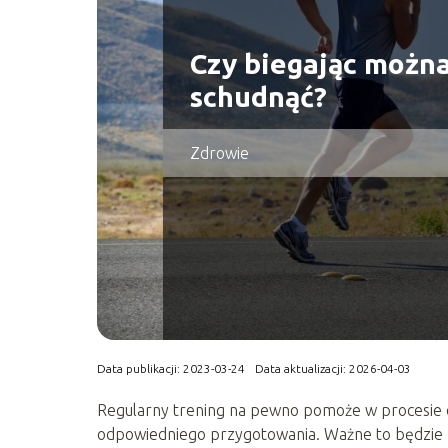
Czy biegając możn
schudnąć?
Zdrowie
Data publikacji: 2023-03-24
Data aktualizacji: 2026-04-03
Regularny trening na pewno pomoże w procesie 
odpowiedniego przygotowania. Ważne to będzie p