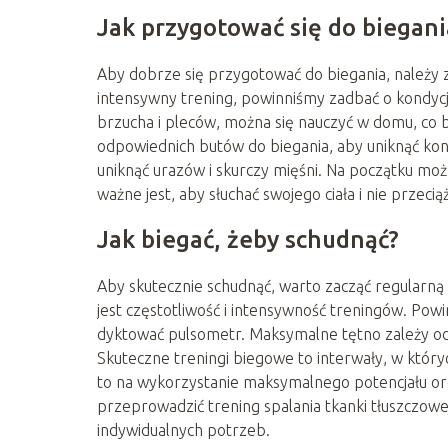
Jak przygotować się do biegani
Aby dobrze się przygotować do biegania, należy z
intensywny trening, powinniśmy zadbać o kondyc
brzucha i pleców, można się nauczyć w domu, co
odpowiednich butów do biegania, aby uniknąć kon
uniknąć urazów i skurczy mięśni. Na początku możn
ważne jest, aby słuchać swojego ciała i nie przec
Jak biegać, żeby schudnąć?
Aby skutecznie schudnąć, warto zacząć regularną 
jest częstotliwość i intensywność treningów. Po
dyktować pulsometr. Maksymalne tętno zależy od wi
Skuteczne treningi biegowe to interwały, w który
to na wykorzystanie maksymalnego potencjału or
przeprowadzić trening spalania tkanki tłuszczowej
indywidualnych potrzeb.