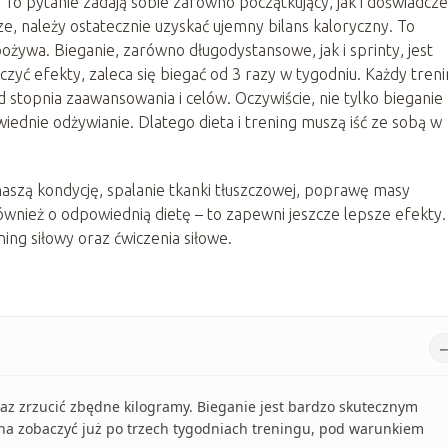
 To pytanie zadają sobie zarówno początkujący, jak i doświadcze
dze, należy ostatecznie uzyskać ujemny bilans kaloryczny. To
e spożywa. Bieganie, zarówno długodystansowe, jak i sprinty, jest
zyć efekty, zaleca się biegać od 3 razy w tygodniu. Każdy tren
 stopnia zaawansowania i celów. Oczywiście, nie tylko bieganie
iednie odżywianie. Dlatego dieta i trening muszą iść ze sobą w
szą kondycję, spalanie tkanki tłuszczowej, poprawę masy
ównież o odpowiednią dietę – to zapewni jeszcze lepsze efekty.
ing siłowy oraz ćwiczenia siłowe.
raz zrzucić zbędne kilogramy. Bieganie jest bardzo skutecznym
na zobaczyć już po trzech tygodniach treningu, pod warunkiem