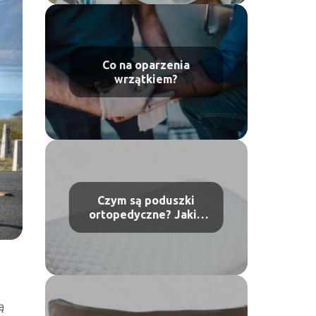
Co na oparzenia
wrzątkiem?
Czym są poduszki
ortopedyczne? Jakie
mają właściwości?
ą