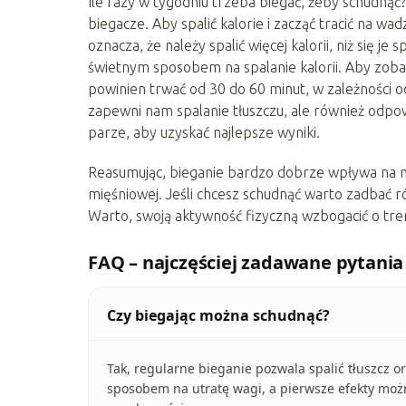
Ile razy w tygodniu trzeba biegać, żeby schudnąć?
biegacze. Aby spalić kalorie i zacząć tracić na wa
oznacza, że należy spalić więcej kalorii, niż się j
świetnym sposobem na spalanie kalorii. Aby zobac
powinien trwać od 30 do 60 minut, w zależności od
zapewni nam spalanie tłuszczu, ale również odpow
parze, aby uzyskać najlepsze wyniki.
Reasumując, bieganie bardzo dobrze wpływa na na
mięśniowej. Jeśli chcesz schudnąć warto zadbać r
Warto, swoją aktywność fizyczną wzbogacić o tren
FAQ – najczęściej zadawane pytania
Czy biegając można schudnąć?
Tak, regularne bieganie pozwala spalić tłuszcz o
sposobem na utratę wagi, a pierwsze efekty moż