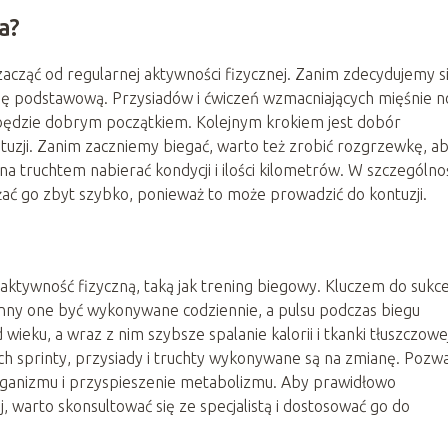
a?
acząć od regularnej aktywności fizycznej. Zanim zdecydujemy s
ję podstawową. Przysiadów i ćwiczeń wzmacniających mięśnie n
 będzie dobrym początkiem. Kolejnym krokiem jest dobór
tuzji. Zanim zaczniemy biegać, warto też zrobić rozgrzewkę, a
a truchtem nabierać kondycji i ilości kilometrów. W szczególno
iążać go zbyt szybko, ponieważ to może prowadzić do kontuzji.
aktywność fizyczną, taką jak trening biegowy. Kluczem do sukc
winny one być wykonywane codziennie, a pulsu podczas biegu
eku, a wraz z nim szybsze spalanie kalorii i tkanki tłuszczowej
ch sprinty, przysiady i truchty wykonywane są na zmianę. Pozw
ganizmu i przyspieszenie metabolizmu. Aby prawidłowo
, warto skonsultować się ze specjalistą i dostosować go do