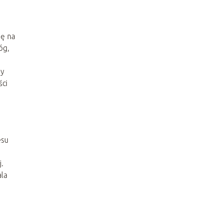
ię na
óg,
by
ści
esu
.
ala